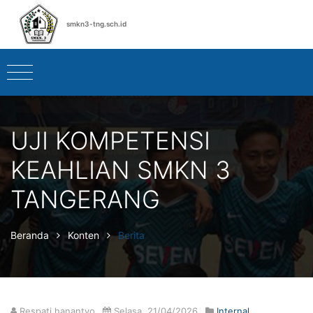
smkn3-tng.sch.id
UJI KOMPETENSI
KEAHLIAN SMKN 3
TANGERANG
Beranda
Konten
Berita
Respati hanantyo
Selasa, 21/04/2026
Internal