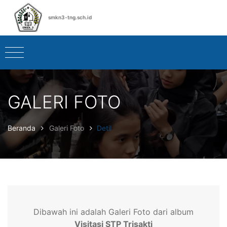
smkn3-tng.sch.id
GALERI FOTO
Beranda
Galeri Foto
Detil
Dibawah ini adalah Galeri Foto dari album
Visitasi STP Trisakti