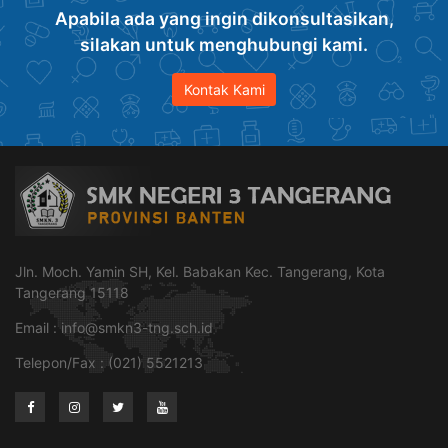
Apabila ada yang ingin dikonsultasikan,
silakan untuk menghubungi kami.
Kontak Kami
Jln. Moch. Yamin SH, Kel. Babakan Kec. Tangerang, Kota
Tangerang 15118
Email :
info@smkn3-tng.sch.id
Telepon/Fax : (021) 5521213