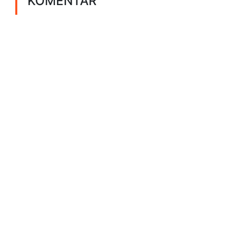
KOMENTAR