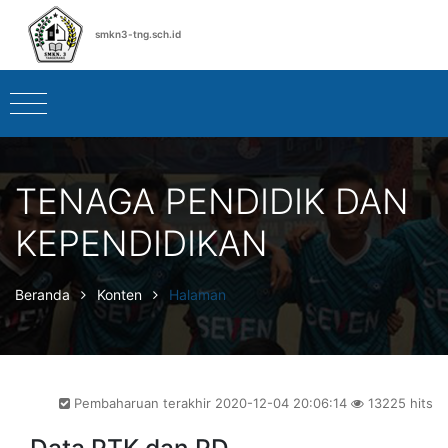
smkn3-tng.sch.id
TENAGA PENDIDIK DAN
KEPENDIDIKAN
Beranda
Konten
Halaman
Pembaharuan terakhir 2020-12-04 20:06:14
13225 hits