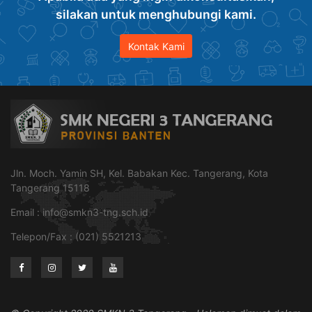
silakan untuk menghubungi kami.
Kontak Kami
Jln. Moch. Yamin SH, Kel. Babakan Kec. Tangerang, Kota
Tangerang 15118
Email :
info@smkn3-tng.sch.id
Telepon/Fax : (021) 5521213