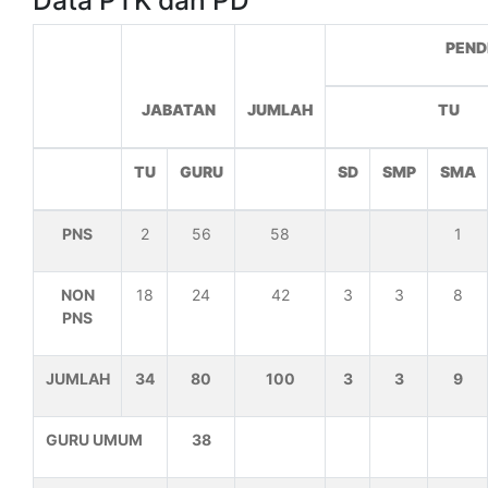
Data PTK dan PD
PEND
JABATAN
JUMLAH
TU
TU
GURU
SD
SMP
SMA
PNS
2
56
58
1
NON
18
24
42
3
3
8
PNS
JUMLAH
34
80
100
3
3
9
GURU UMUM
38