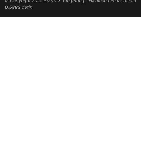
© Copyright 2020 SMKN 3 Tangerang
-
Halaman dimuat dalam
0.5883
detik