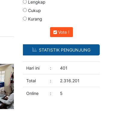
Lengkap
Cukup
Kurang
Vote !
STATISTIK PENGUNJUNG
Hari ini
:
401
Total
:
2.316.201
Online
:
5