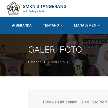
SMKN 3 TANGERANG
smkn3-tng.sch.id
BERANDA
TENTANG
MANAJEMEN
GALERI FOTO
Beranda
Galeri Foto
Detil
Dibawah ini adalah Galeri Foto dar