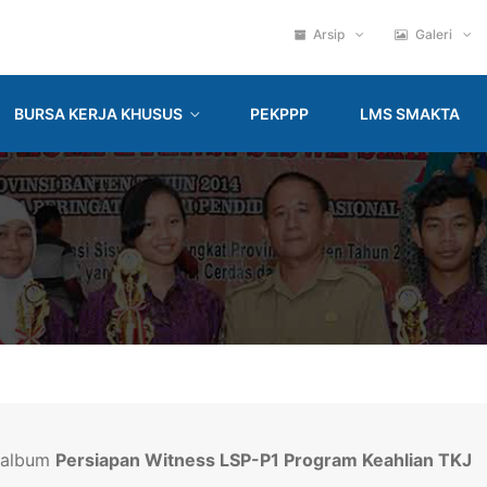
Arsip
Galeri
BURSA KERJA KHUSUS
PEKPPP
LMS SMAKTA
i album
Persiapan Witness LSP-P1 Program Keahlian TKJ