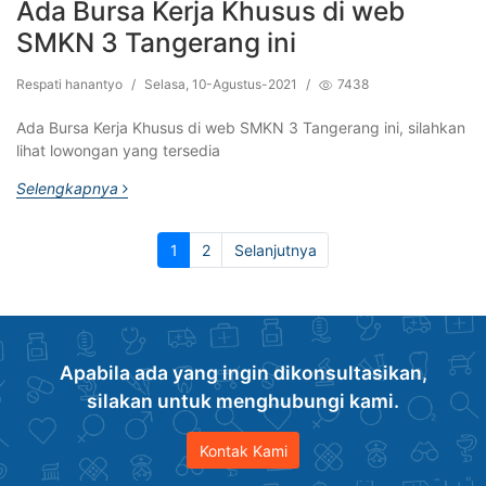
Ada Bursa Kerja Khusus di web
SMKN 3 Tangerang ini
Respati hanantyo
/
Selasa, 10-Agustus-2021
/
7438
Ada Bursa Kerja Khusus di web SMKN 3 Tangerang ini, silahkan
lihat lowongan yang tersedia
Selengkapnya
(current)
1
2
Selanjutnya
Apabila ada yang ingin dikonsultasikan,
silakan untuk menghubungi kami.
Kontak Kami