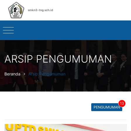
smkn3-tng.sch.id
ARSIP PENGUMUMAN
Beranda
Arsip Pengumuman
13
PENGUMUMAN