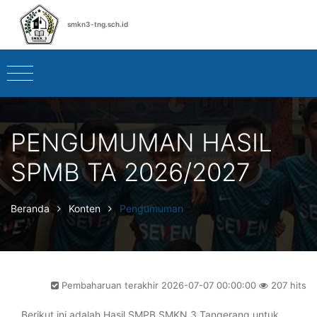
smkn3-tng.sch.id
PENGUMUMAN HASIL
SPMB TA 2026/2027
Beranda
Konten
Pengumuman
Pembaharuan terakhir 2026-07-07 00:00:00
207 hits
Berikut ini adalah Hasil SMPB SMKN 3 Tangerang untuk