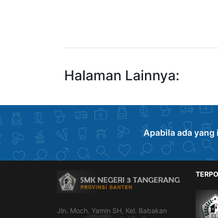
Halaman Lainnya:
Apabila ada yang 
TERPO
Jln. Moch. Yamin SH, Kel. Babakan