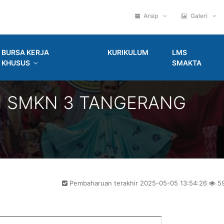
Arsip
Galeri
BURSA KERJA
KURIKULUM
LMS
KHUSUS
SMAKTA
N SMKN 3 TANGERANG
Pembaharuan terakhir 2025-05-05 13:54:26
59