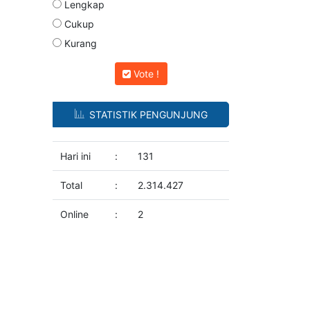
Lengkap
Cukup
Kurang
Vote !
STATISTIK PENGUNJUNG
Hari ini
:
131
Total
:
2.314.427
Online
:
2