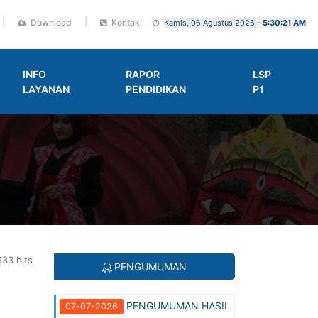
|
|
Download
Kontak
Kamis, 06 Agustus 2026 -
5:30:22 AM
INFO
RAPOR
LSP
LAYANAN
PENDIDIKAN
P1
33 hits
PENGUMUMAN
PENGUMUMAN HASIL
07-07-2026