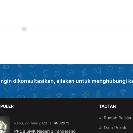
ingin dikonsultasikan, silakan untuk menghubungi k
PULER
TAUTAN
Rumah Belajar
Rabu, 27-Mei-2020
/
32972
Data Pokok
PPDB SMK Negeri 3 Tangerang