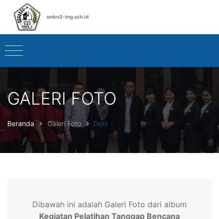
smkn3-tng.sch.id
GALERI FOTO
Beranda
Galeri Foto
Detil
Dibawah ini adalah Galeri Foto dari album
Kegiatan Pelatihan Tanggap Bencana