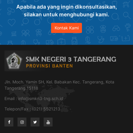
Apabila ada yang ingin dikonsultasikan,
silakan untuk menghubungi kami.
Kontak Kami
Jln. Moch. Yamin SH, Kel. Babakan Kec. Tangerang, Kota
Tangerang 15118
Email :
info@smkn3-tng.sch.id
Telepon/Fax : (021) 5521213