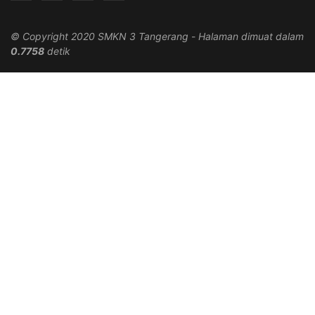
© Copyright 2020 SMKN 3 Tangerang
-
Halaman dimuat dalam
0.7758
detik