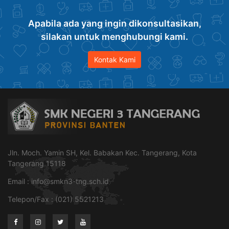
Apabila ada yang ingin dikonsultasikan,
silakan untuk menghubungi kami.
Kontak Kami
Jln. Moch. Yamin SH, Kel. Babakan Kec. Tangerang, Kota
Tangerang 15118
Email :
info@smkn3-tng.sch.id
Telepon/Fax : (021) 5521213