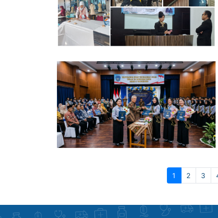
(current)
1
2
3