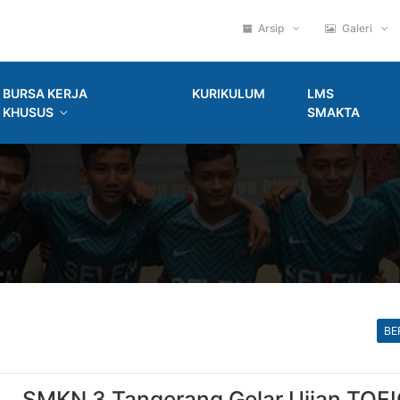
Arsip
Galeri
BURSA KERJA
KURIKULUM
LMS
KHUSUS
SMAKTA
BE
SMKN 3 Tangerang Gelar Ujian TOE