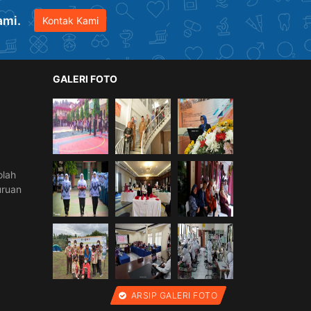
ami.
Kontak Kami
GALERI FOTO
olah
uruan
ARSIP GALERI FOTO