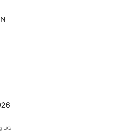
SN
026
ng LKS