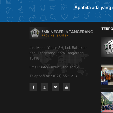
Apabila ada yang 
TERPO
Jln. Moch. Yamin SH, Kel. Babakan
Kec. Tangerang, Kota Tangerang
15118
Email :
info@smkn3-tng.sch.id
Telepon/Fax : (021) 5521213