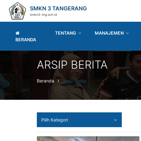
SMKN 3 TANGERANG
smkn3-tng.sch.id
TENTANG
MANAJEMEN
BERANDA
ARSIP BERITA
Beranda
Arsip Berita
Pilih Kategori