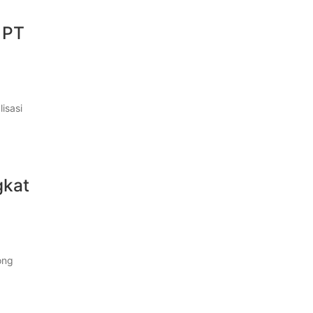
 PT
isasi
gkat
ong