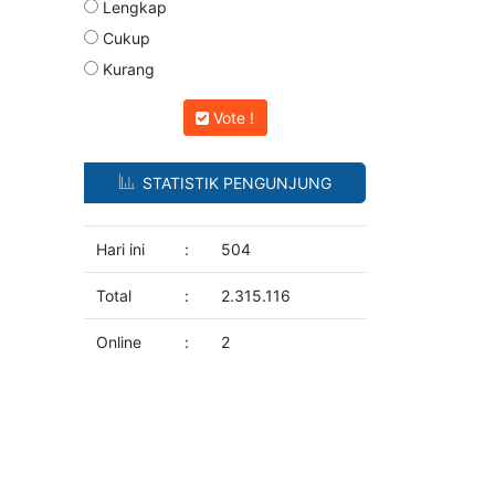
Lengkap
Cukup
Kurang
Vote !
STATISTIK PENGUNJUNG
Hari ini
:
504
Total
:
2.315.116
Online
:
2