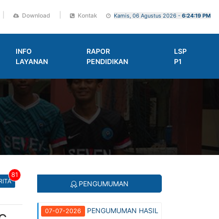
|
|
Download
Kontak
Kamis, 06 Agustus 2026 -
6:24:20 PM
INFO
RAPOR
LSP
LAYANAN
PENDIDIKAN
P1
81
RITA
PENGUMUMAN
PENGUMUMAN HASIL
07-07-2026
IC