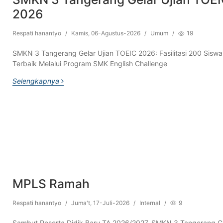
2026
Respati hanantyo
/
Kamis, 06-Agustus-2026
/
Umum
/
19
SMKN 3 Tangerang Gelar Ujian TOEIC 2026: Fasilitasi 200 Siswa
Terbaik Melalui Program SMK English Challenge
Selengkapnya
MPLS Ramah
Respati hanantyo
/
Juma't, 17-Juli-2026
/
Internal
/
9
Sambut Peserta Didik Baru TA 2026/2027, SMKN 3 Tangerang G