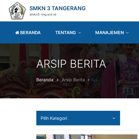
SMKN 3 TANGERANG
smkn3-tng.sch.id
BERANDA
TENTANG
MANAJEMEN
ARSIP BERITA
Beranda
Arsip Berita
ALL
Pilih Kategori