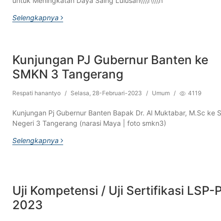
untuk Meningkatan Daya Saing Lulusan\\\\r\\\\n
Selengkapnya
Kunjungan PJ Gubernur Banten ke
SMKN 3 Tangerang
Respati hanantyo
/
Selasa, 28-Februari-2023
/
Umum
/
4119
Kunjungan Pj Gubernur Banten Bapak Dr. Al Muktabar, M.Sc ke
Negeri 3 Tangerang (narasi Maya | foto smkn3)
Selengkapnya
Uji Kompetensi / Uji Sertifikasi LSP-
2023