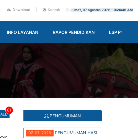
|
|
Download
Kontak
Juma't, 07 Agustus 2026 -
9:26:47 AM
INFO LAYANAN
RAPOR PENDIDIKAN
LSP P1
81
 ALL
PENGUMUMAN
PENGUMUMAN HASIL
07-07-2026
er