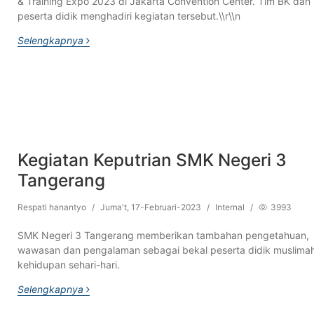
& Training Expo 2023 di Jakarta Convention Center. Tim BK dan
peserta didik menghadiri kegiatan tersebut.\\r\\n
Selengkapnya
Kegiatan Keputrian SMK Negeri 3
Tangerang
Respati hanantyo
/
Juma't, 17-Februari-2023
/
Internal
/
3993
SMK Negeri 3 Tangerang memberikan tambahan pengetahuan,
wawasan dan pengalaman sebagai bekal peserta didik muslimah
kehidupan sehari-hari.
Selengkapnya