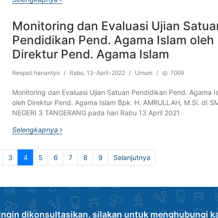
Monitoring dan Evaluasi Ujian Satua
Pendidikan Pend. Agama Islam oleh
Direktur Pend. Agama Islam
Respati hanantyo
/
Rabu, 13-April-2022
/
Umum
/
7009
Monitoring dan Evaluasi Ujian Satuan Pendidikan Pend. Agama I
oleh Direktur Pend. Agama Islam Bpk. H. AMRULLAH, M.Si. dI S
NEGERI 3 TANGERANG pada hari Rabu 13 April 2021
Selengkapnya
(current)
3
4
5
6
7
8
9
Selanjutnya
ingin dikonsultasikan, silakan untuk menghubungi k