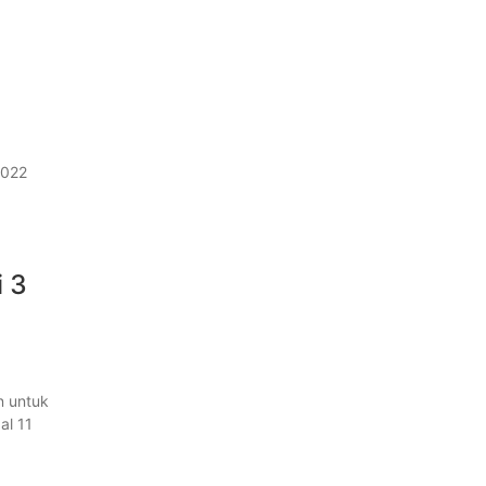
2022
i 3
n untuk
al 11