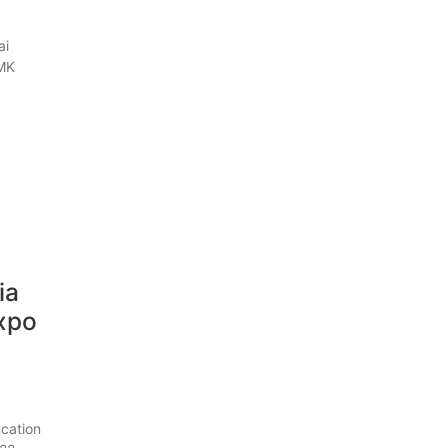
ai
SMK
ia
Expo
cation