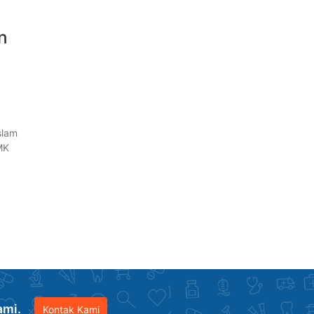
n
slam
MK
ami.
Kontak Kami