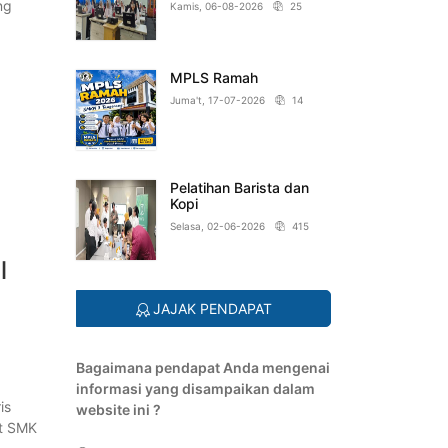
ng
Kamis, 06-08-2026
25
MPLS Ramah
Juma't, 17-07-2026
14
Pelatihan Barista dan
Kopi
Selasa, 02-06-2026
415
l
JAJAK PENDAPAT
Bagaimana pendapat Anda mengenai
informasi yang disampaikan dalam
is
website ini ?
at SMK