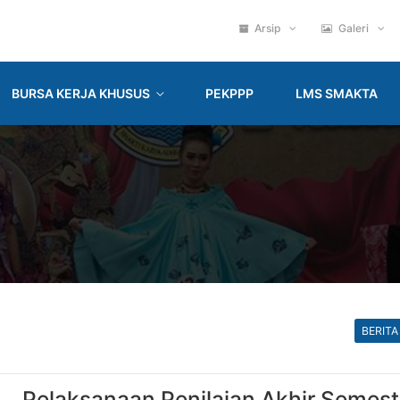
Arsip
Galeri
BURSA KERJA KHUSUS
PEKPPP
LMS SMAKTA
BERITA
Pelaksanaan Penilaian Akhir Semest