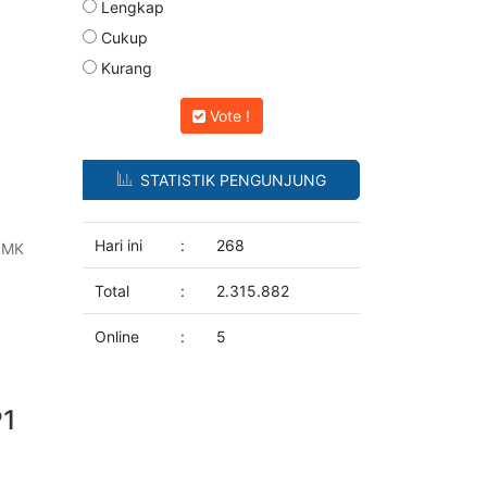
Lengkap
Cukup
Kurang
Vote !
STATISTIK PENGUNJUNG
Hari ini
:
268
 SMK
Total
:
2.315.882
Online
:
5
P1