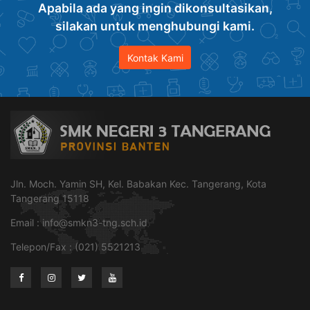
Apabila ada yang ingin dikonsultasikan,
silakan untuk menghubungi kami.
Kontak Kami
Jln. Moch. Yamin SH, Kel. Babakan Kec. Tangerang, Kota
Tangerang 15118
Email :
info@smkn3-tng.sch.id
Telepon/Fax : (021) 5521213