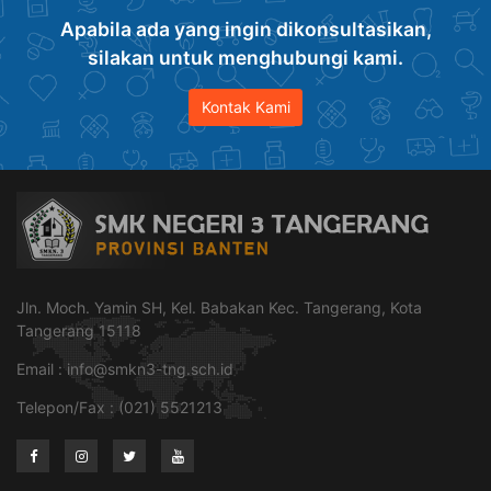
Apabila ada yang ingin dikonsultasikan,
silakan untuk menghubungi kami.
Kontak Kami
Jln. Moch. Yamin SH, Kel. Babakan Kec. Tangerang, Kota
Tangerang 15118
Email :
info@smkn3-tng.sch.id
Telepon/Fax : (021) 5521213