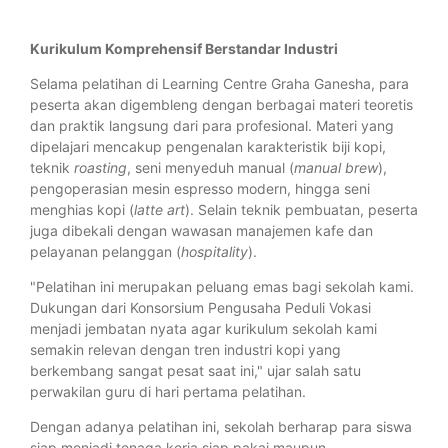
Kurikulum Komprehensif Berstandar Industri
Selama pelatihan di Learning Centre Graha Ganesha, para
peserta akan digembleng dengan berbagai materi teoretis
dan praktik langsung dari para profesional. Materi yang
dipelajari mencakup pengenalan karakteristik biji kopi,
teknik
roasting
, seni menyeduh manual (
manual brew
),
pengoperasian mesin espresso modern, hingga seni
menghias kopi (
latte art
). Selain teknik pembuatan, peserta
juga dibekali dengan wawasan manajemen kafe dan
pelayanan pelanggan (
hospitality
).
"Pelatihan ini merupakan peluang emas bagi sekolah kami.
Dukungan dari Konsorsium Pengusaha Peduli Vokasi
menjadi jembatan nyata agar kurikulum sekolah kami
semakin relevan dengan tren industri kopi yang
berkembang sangat pesat saat ini," ujar salah satu
perwakilan guru di hari pertama pelatihan.
Dengan adanya pelatihan ini, sekolah berharap para siswa
siap menjadi tenaga kerja siap pakai maupun