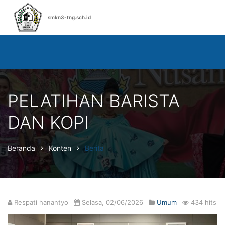
smkn3-tng.sch.id
PELATIHAN BARISTA
DAN KOPI
Beranda
Konten
Berita
Respati hanantyo
Selasa, 02/06/2026
Umum
434 hits