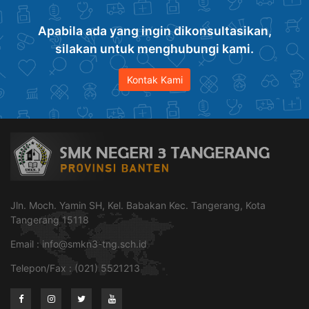
Apabila ada yang ingin dikonsultasikan,
silakan untuk menghubungi kami.
Kontak Kami
Jln. Moch. Yamin SH, Kel. Babakan Kec. Tangerang, Kota
Tangerang 15118
Email :
info@smkn3-tng.sch.id
Telepon/Fax : (021) 5521213