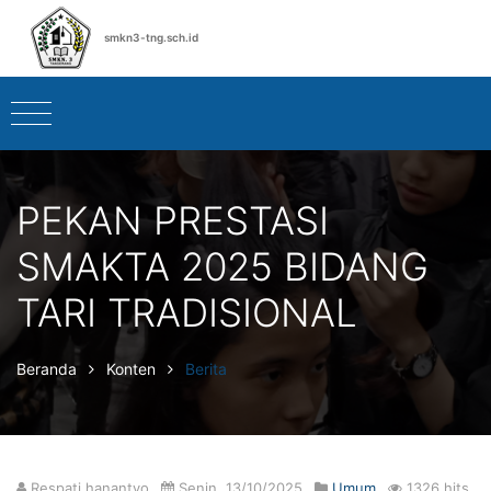
smkn3-tng.sch.id
PEKAN PRESTASI
SMAKTA 2025 BIDANG
TARI TRADISIONAL
Beranda
Konten
Berita
Respati hanantyo
Senin, 13/10/2025
Umum
1326 hits