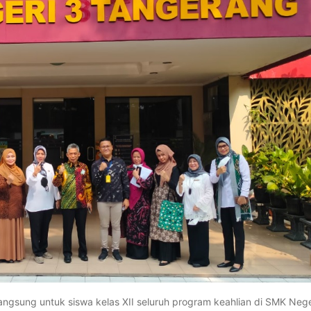
ngsung untuk siswa kelas XII seluruh program keahlian di SMK Nege