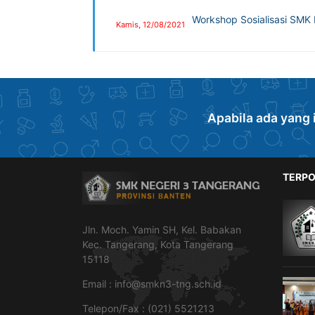
Workshop Sosialisasi SM
Kamis, 12/08/2021
Apabila ada yang 
TERPO
Jln. Moch. Yamin SH, Kel. Babakan
Kec. Tangerang, Kota Tangerang
15118
Email :
info@smkn3-tng.sch.id
Telepon/Fax : (021) 5521213