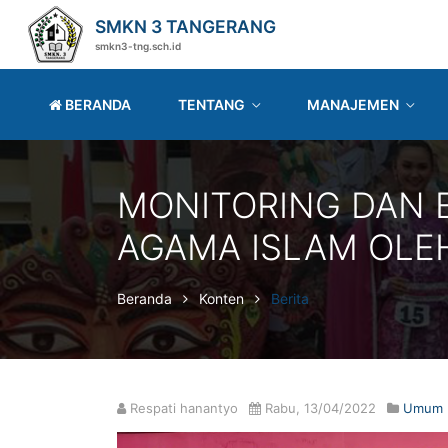
SMKN 3 TANGERANG
smkn3-tng.sch.id
BERANDA
TENTANG
MANAJEMEN
MONITORING DAN E
AGAMA ISLAM OLEH
Beranda
Konten
Berita
Respati hanantyo
Rabu, 13/04/2022
Umum