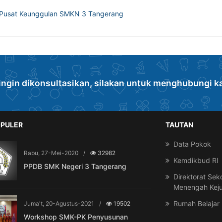
K Pusat Keunggulan SMKN 3 Tangerang
ingin dikonsultasikan, silakan untuk menghubungi k
PULER
TAUTAN
Data Pokok
Rabu, 27-Mei-2020
/
32982
Kemdikbud RI
PPDB SMK Negeri 3 Tangerang
Direktorat Sek
Menengah Kej
Rumah Belajar
Juma't, 20-Agustus-2021
/
19502
Workshop SMK-PK Penyusunan