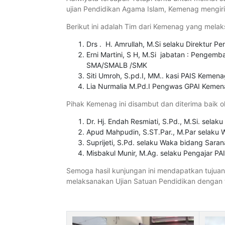
ujian Pendidikan Agama Islam, Kemenag mengirim
Berikut ini adalah Tim dari Kemenag yang mela
Drs . H. Amrullah, M.Si selaku Direktur P
Erni Martini, S H, M.Si jabatan : Pengem
SMA/SMALB /SMK
Siti Umroh, S.pd.I, MM.. kasi PAIS Kemen
Lia Nurmalia M.Pd.I Pengwas GPAI Kemen
Pihak Kemenag ini disambut dan diterima baik o
Dr. Hj. Endah Resmiati, S.Pd., M.Si. selak
Apud Mahpudin, S.ST.Par., M.Par selaku
Suprijeti, S.Pd. selaku Waka bidang Sara
Misbakul Munir, M.Ag. selaku Pengajar PA
Semoga hasil kunjungan ini mendapatkan tujuan 
melaksanakan Ujian Satuan Pendidikan dengan 