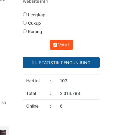
website ini ?
Lengkap
Cukup
Kurang
Vote !
STATISTIK PENGUNJUNG
Hari ini
:
103
Total
:
2.316.798
isa
Online
:
6