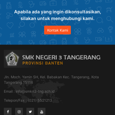
Apabila ada yang ingin dikonsultasikan,
silakan untuk menghubungi kami.
Kontak Kami
Jln. Moch. Yamin SH, Kel. Babakan Kec. Tangerang, Kota
Tangerang 15118
Email :
info@smkn3-tng.sch.id
Telepon/Fax : (021) 5521213