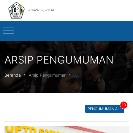
smkn3-tng.sch.id
ARSIP PENGUMUMAN
Beranda
Arsip Pengumuman
ALL
13
PENGUMUMAN ALL