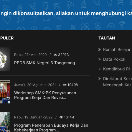
ingin dikonsultasikan, silakan untuk menghubungi k
PULER
TAUTAN
Rumah Belajar
Rabu, 27-Mei-2020
/
32973
Data Pokok
PPDB SMK Negeri 3 Tangerang
Kemdikbud RI
Direktorat Sek
Menengah Kej
Juma't, 20-Agustus-2021
/
19498
Workshop SMK-PK Penyusunan
Program Kerja Dan Revisi…
Rabu, 19-Januari-2022
/
16144
Program Penerapan Budaya Kerja Dan
Kebekerjaan Program…