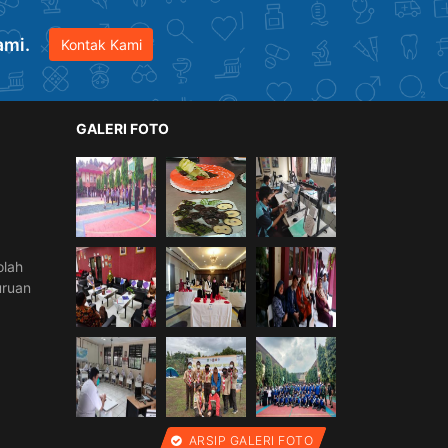
ami.
Kontak Kami
GALERI FOTO
olah
uruan
ARSIP GALERI FOTO