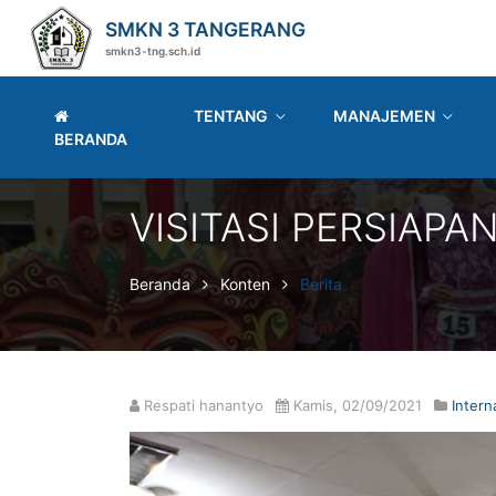
SMKN 3 TANGERANG
smkn3-tng.sch.id
TENTANG
MANAJEMEN
BERANDA
VISITASI PERSIAPA
Beranda
Konten
Berita
Respati hanantyo
Kamis, 02/09/2021
Intern