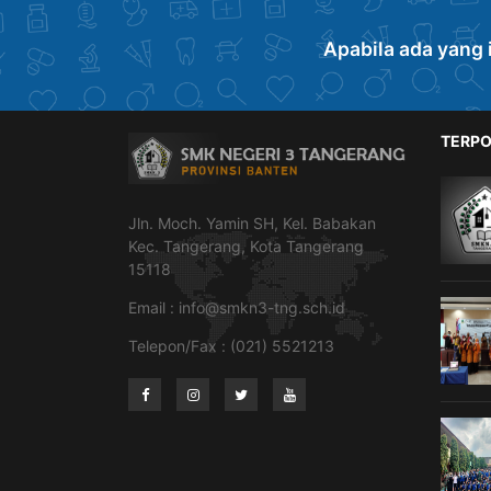
Apabila ada yang 
TERPO
Jln. Moch. Yamin SH, Kel. Babakan
Kec. Tangerang, Kota Tangerang
15118
Email :
info@smkn3-tng.sch.id
Telepon/Fax : (021) 5521213