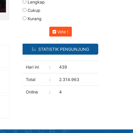
Lengkap
Cukup
Kurang
Vote !
STATISTIK PENGUNJUNG
Hari ini
:
439
Total
:
2.314.963
Online
:
4