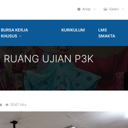
Arsip
Galeri
BURSA KERJA
KURIKULUM
LMS
KHUSUS
SMAKTA
N RUANG UJIAN P3K
al
3547 hits