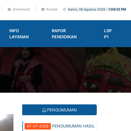
|
|
Download
Kontak
Kamis, 06 Agustus 2026 -
1:08:23 PM
INFO
RAPOR
LSP
LAYANAN
PENDIDIKAN
P1
PENGUMUMAN
PENGUMUMAN HASIL
07-07-2026