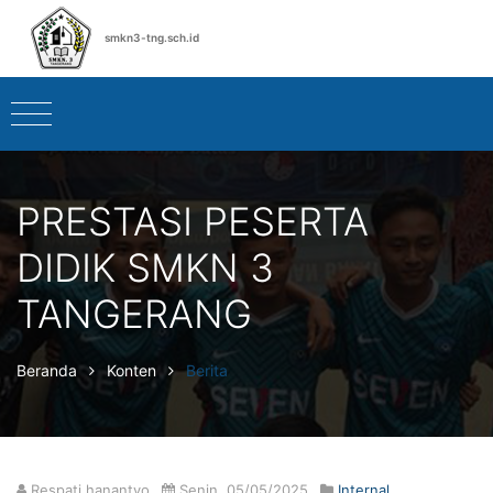
smkn3-tng.sch.id
PRESTASI PESERTA
DIDIK SMKN 3
TANGERANG
Beranda
Konten
Berita
Respati hanantyo
Senin, 05/05/2025
Internal