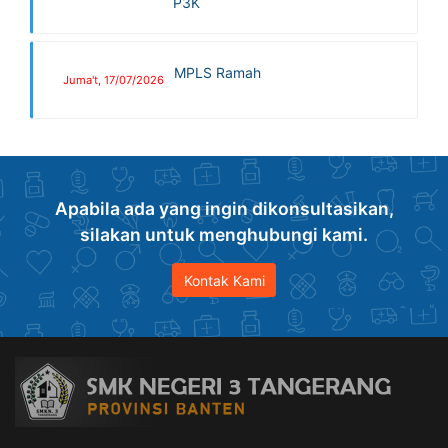
P3K
MPLS Ramah
Juma't, 17/07/2026
Apabila ada yang ingin dikonsultasikan,
silakan untuk menghubungi kami.
Kontak Kami