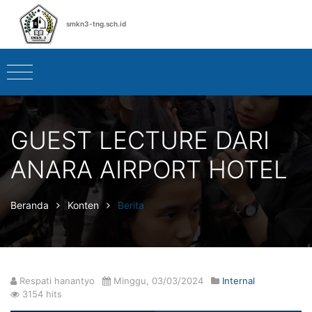
smkn3-tng.sch.id
GUEST LECTURE DARI
ANARA AIRPORT HOTEL
Beranda
Konten
Berita
Respati hanantyo
Minggu, 03/03/2024
Internal
3154 hits