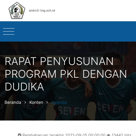
smkn3-tng.sch.id
RAPAT PENYUSUNAN
PROGRAM PKL DENGAN
DUDIKA
Beranda
Konten
Agenda
Pembaharuan terakhir 2021-09-15 00:00:00
13442 hits