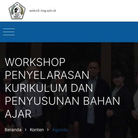
smkn3-tng.sch.id
WORKSHOP
PENYELARASAN
KURIKULUM DAN
PENYUSUNAN BAHAN
AJAR
Beranda
Konten
Agenda