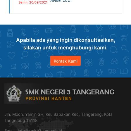
ANBK 2021
Senin, 20/09/2021
Apabila ada yang ingin dikonsultasikan,
silakan untuk menghubungi kami.
Kontak Kami
Jln. Moch. Yamin SH, Kel. Babakan Kec. Tangerang, Kota
Tangerang 15118
Email :
info@smkn3-tng.sch.id