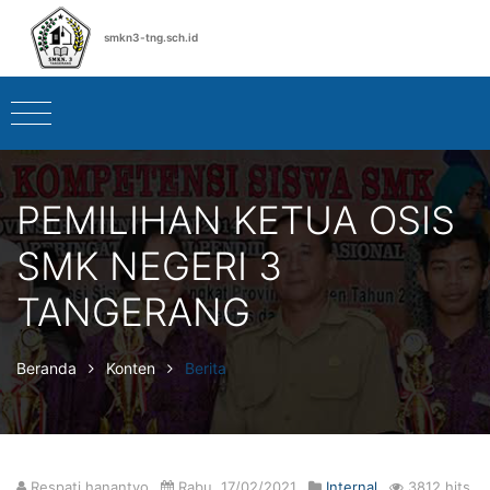
smkn3-tng.sch.id
PEMILIHAN KETUA OSIS
SMK NEGERI 3
TANGERANG
Beranda
Konten
Berita
Respati hanantyo
Rabu, 17/02/2021
Internal
3812 hits