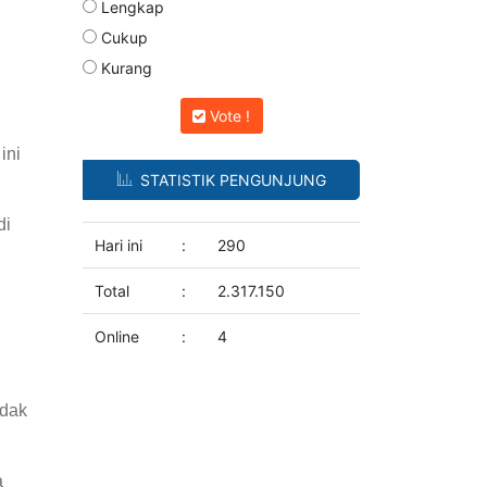
Lengkap
Cukup
Kurang
Vote !
ini
STATISTIK PENGUNJUNG
di
Hari ini
:
290
Total
:
2.317.150
Online
:
4
idak
a