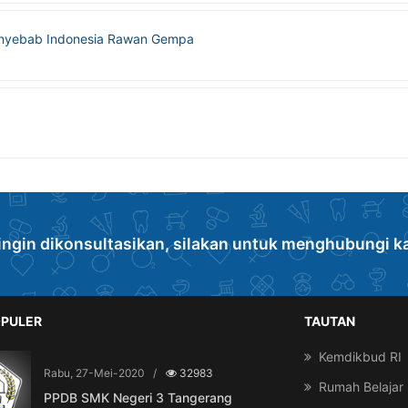
Penyebab Indonesia Rawan Gempa
ingin dikonsultasikan, silakan untuk menghubungi k
PULER
TAUTAN
Kemdikbud RI
Rabu, 27-Mei-2020
/
32983
Rumah Belajar
PPDB SMK Negeri 3 Tangerang