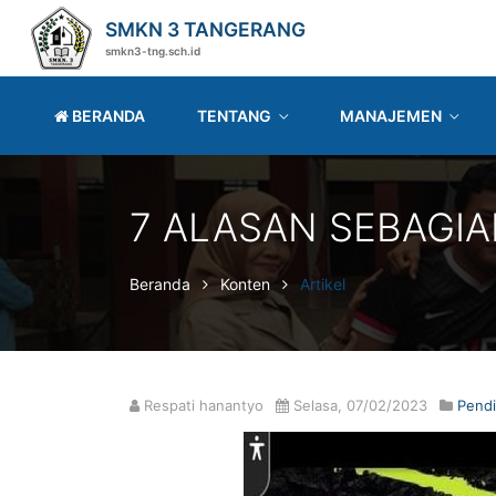
SMKN 3 TANGERANG
smkn3-tng.sch.id
BERANDA
TENTANG
MANAJEMEN
7 ALASAN SEBAGI
Beranda
Konten
Artikel
Respati hanantyo
Selasa, 07/02/2023
Pendi