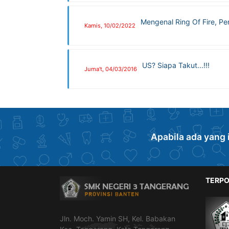
Mengenal Ring Of Fire, 
Kamis, 10/02/2022
US? Siapa Takut...!!!
Juma't, 04/03/2016
Apabila ada yang 
TERPO
Jln. Moch. Yamin SH, Kel. Babakan