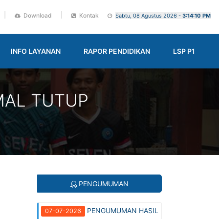
|
|
Download
Kontak
Sabtu, 08 Agustus 2026 -
3:14:11 PM
INFO LAYANAN
RAPOR PENDIDIKAN
LSP P1
MAL TUTUP
PENGUMUMAN
PENGUMUMAN HASIL
07-07-2026