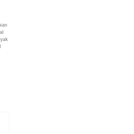
rkan
al
nyak
l