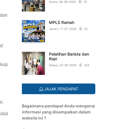
Kamis, 06-08-2026
32
dari
MPLS Ramah
Juma't, 17-07-2026
22
al
Pelatihan Barista dan
Kopi
ukup
Selasa, 02-06-2026
424
JAJAK PENDAPAT
a.
Bagaimana pendapat Anda mengenai
informasi yang disampaikan dalam
odal
website ini ?