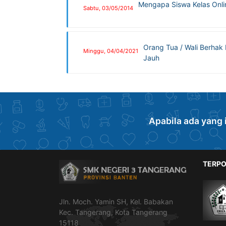
Mengapa Siswa Kelas Onlin
Sabtu, 03/05/2014
Orang Tua / Wali Berhak
Minggu, 04/04/2021
Jauh
Apabila ada yang 
TERPO
Jln. Moch. Yamin SH, Kel. Babakan
Kec. Tangerang, Kota Tangerang
15118