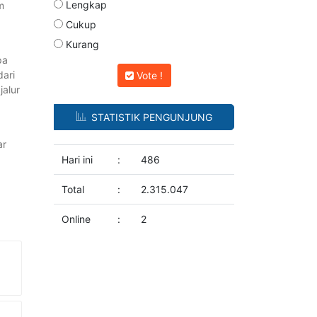
Lengkap
m
Cukup
Kurang
pa
dari
Vote !
jalur
STATISTIK PENGUNJUNG
ar
Hari ini
:
486
Total
:
2.315.047
Online
:
2