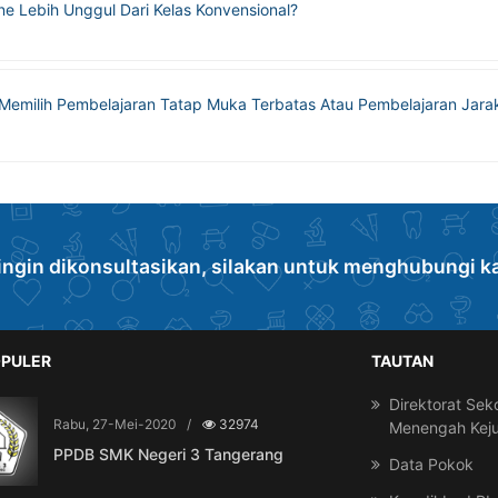
e Lebih Unggul Dari Kelas Konvensional?
 Memilih Pembelajaran Tatap Muka Terbatas Atau Pembelajaran Jara
ingin dikonsultasikan, silakan untuk menghubungi k
PULER
TAUTAN
Direktorat Sek
Rabu, 27-Mei-2020
/
32974
Menengah Kej
PPDB SMK Negeri 3 Tangerang
Data Pokok