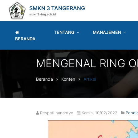
SMKN 3 TANGERANG
smkn3-tng.sch.id
TENTANG
MANAJEMEN
BERANDA
MENGENAL RING OF
Beranda
Konten
Artikel
Respati hanantyo
Kamis, 10/02/2022
Pendi