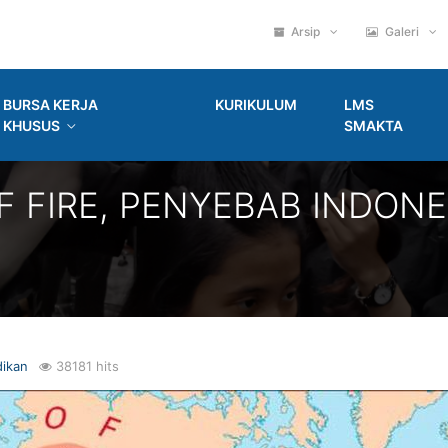
Arsip
Galeri
BURSA KERJA
KURIKULUM
LMS
KHUSUS
SMAKTA
 FIRE, PENYEBAB INDON
dikan
38181 hits