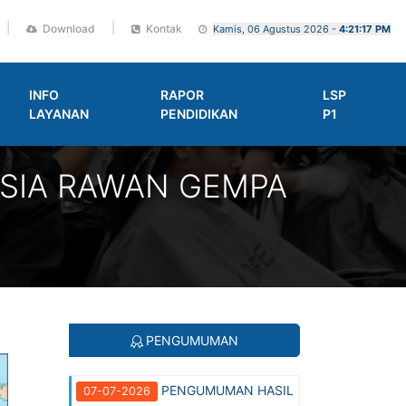
|
|
Download
Kontak
Kamis, 06 Agustus 2026 -
4:21:18 PM
INFO
RAPOR
LSP
LAYANAN
PENDIDIKAN
P1
ESIA RAWAN GEMPA
PENGUMUMAN
PENGUMUMAN HASIL
07-07-2026