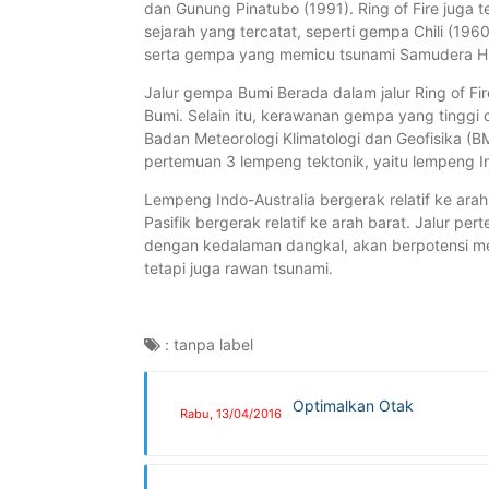
dan Gunung Pinatubo (1991). Ring of Fire juga
sejarah yang tercatat, seperti gempa Chili (19
serta gempa yang memicu tsunami Samudera Hi
Jalur gempa Bumi Berada dalam jalur Ring of F
Bumi. Selain itu, kerawanan gempa yang tinggi d
Badan Meteorologi Klimatologi dan Geofisika (B
pertemuan 3 lempeng tektonik, yaitu lempeng In
Lempeng Indo-Australia bergerak relatif ke ar
Pasifik bergerak relatif ke arah barat. Jalur p
dengan kedalaman dangkal, akan berpotensi m
tetapi juga rawan tsunami.
:
tanpa label
Optimalkan Otak
Rabu, 13/04/2016