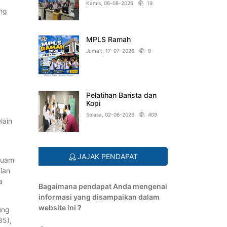
Kamis, 06-08-2026
19
ang
g
MPLS Ramah
Juma't, 17-07-2026
9
Pelatihan Barista dan
Kopi
Selasa, 02-06-2026
409
lain
JAJAK PENDAPAT
 Guam
gian
a
Bagaimana pendapat Anda mengenai
informasi yang disampaikan dalam
website ini ?
ung
85),