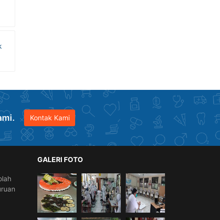
k
ami.
Kontak Kami
GALERI FOTO
olah
uruan