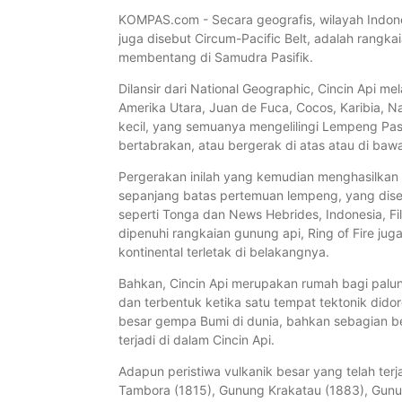
KOMPAS.com - Secara geografis, wilayah Indonesi
juga disebut Circum-Pacific Belt, adalah rangk
membentang di Samudra Pasifik.
Dilansir dari National Geographic, Cincin Api m
Amerika Utara, Juan de Fuca, Cocos, Karibia, Nazc
kecil, yang semuanya mengelilingi Lempeng Pas
bertabrakan, atau bergerak di atas atau di baw
Pergerakan inilah yang kemudian menghasilkan 
sepanjang batas pertemuan lempeng, yang disebu
seperti Tonga dan News Hebrides, Indonesia, Fili
dipenuhi rangkaian gunung api, Ring of Fire jug
kontinental terletak di belakangnya.
Bahkan, Cincin Api merupakan rumah bagi palung 
dan terbentuk ketika satu tempat tektonik didor
besar gempa Bumi di dunia, bahkan sebagian be
terjadi di dalam Cincin Api.
Adapun peristiwa vulkanik besar yang telah terj
Tambora (1815), Gunung Krakatau (1883), Gunu