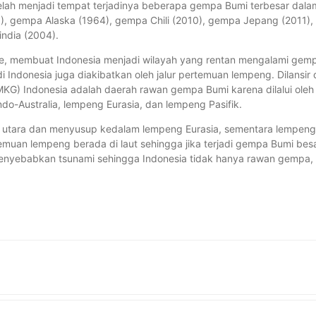
 telah menjadi tempat terjadinya beberapa gempa Bumi terbesar dala
60), gempa Alaska (1964), gempa Chili (2010), gempa Jepang (2011),
ndia (2004).
ire, membuat Indonesia menjadi wilayah yang rentan mengalami gem
i Indonesia juga diakibatkan oleh jalur pertemuan lempeng. Dilansir 
MKG) Indonesia adalah daerah rawan gempa Bumi karena dilalui oleh 
do-Australia, lempeng Eurasia, dan lempeng Pasifik.
ah utara dan menyusup kedalam lempeng Eurasia, sementara lempeng
ertemuan lempeng berada di laut sehingga jika terjadi gempa Bumi bes
enyebabkan tsunami sehingga Indonesia tidak hanya rawan gempa,