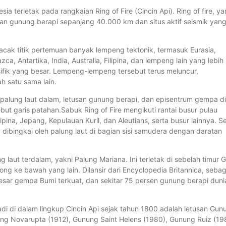
a terletak pada rangkaian Ring of Fire (Cincin Api). Ring of fire, y
aian gunung berapi sepanjang 40.000 km dan situs aktif seismik yan
elacak titik pertemuan banyak lempeng tektonik, termasuk Eurasia,
a, Antartika, India, Australia, Filipina, dan lempeng lain yang lebih
ifik yang besar. Lempeng-lempeng tersebut terus meluncur,
ah satu sama lain.
palung laut dalam, letusan gunung berapi, dan episentrum gempa di
t garis patahan.Sabuk Ring of Fire mengikuti rantai busur pulau
pina, Jepang, Kepulauan Kuril, dan Aleutians, serta busur lainnya. Se
a dibingkai oleh palung laut di bagian sisi samudera dengan daratan
laut terdalam, yakni Palung Mariana. Ini terletak di sebelah timur
ong ke bawah yang lain. Dilansir dari Encyclopedia Britannica, seba
sar gempa Bumi terkuat, dan sekitar 75 persen gunung berapi duni
adi di dalam lingkup Cincin Api sejak tahun 1800 adalah letusan Gun
ng Novarupta (1912), Gunung Saint Helens (1980), Gunung Ruiz (19